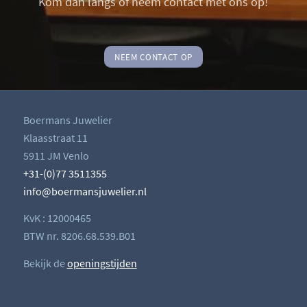
Kom dan langs of neem contact met ons op!
NEEM CONTACT OP
Boermans Juwelier
Klaasstraat 11
5911 JM Venlo
+31-(0)77 3511355
info@boermansjuwelier.nl
KvK : 12000465
BTW nr. 8206.68.539.B01
Bekijk de
openingstijden