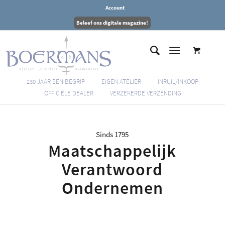
Account
Beleef ons digitale magazine!
230 JAAR EEN BEGRIP
EIGEN ATELIER
INRUIL/INKOOP
OFFICIËLE DEALER
VERZEKERDE VERZENDING
Sinds 1795
Maatschappelijk
Verantwoord
Ondernemen