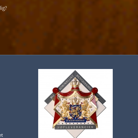
ig?
et