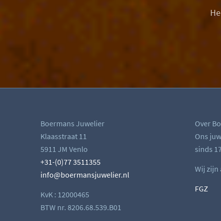
He
Boermans Juwelier
Over Bo
Klaasstraat 11
Ons juwe
5911 JM Venlo
sinds 17
+31-(0)77 3511355
Wij zijn
info@boermansjuwelier.nl
FGZ
KvK : 12000465
BTW nr. 8206.68.539.B01