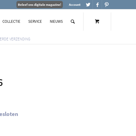
Beleef ons digitale magazine!
Account
COLLECTIE
SERVICE
NIEUWS
ERDE VERZENDING
6
esloten