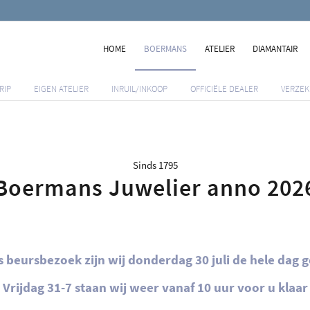
HOME
BOERMANS
ATELIER
DIAMANTAIR
RIP
EIGEN ATELIER
INRUIL/INKOOP
OFFICIËLE DEALER
VERZEK
Sinds 1795
Boermans Juwelier anno 202
 beursbezoek zijn wij donderdag 30 juli de hele dag g
Vrijdag 31-7 staan wij weer vanaf 10 uur voor u klaar