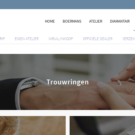
HOME
BOERMANS
ATELIER
DIAMANTAIR
RIP
EIGEN ATELIER
INRUIL/INKOOP
OFFICIËLE DEALER
VERZEK
Trouwringen