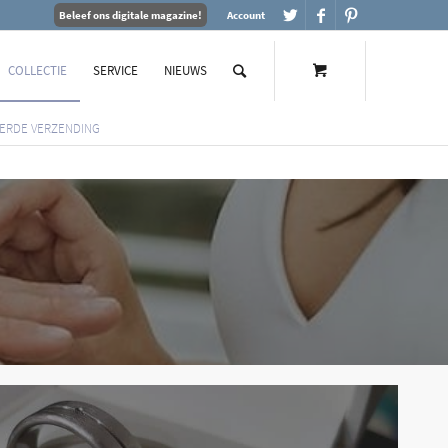
Beleef ons digitale magazine!
Account
COLLECTIE
SERVICE
NIEUWS
ERDE VERZENDING