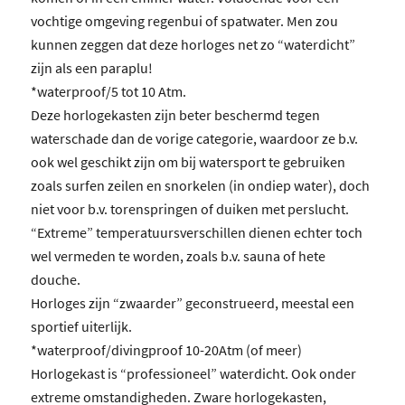
vochtige omgeving regenbui of spatwater. Men zou
kunnen zeggen dat deze horloges net zo “waterdicht”
zijn als een paraplu!
*waterproof/5 tot 10 Atm.
Deze horlogekasten zijn beter beschermd tegen
waterschade dan de vorige categorie, waardoor ze b.v.
ook wel geschikt zijn om bij watersport te gebruiken
zoals surfen zeilen en snorkelen (in ondiep water), doch
niet voor b.v. torenspringen of duiken met perslucht.
“Extreme” temperatuursverschillen dienen echter toch
wel vermeden te worden, zoals b.v. sauna of hete
douche.
Horloges zijn “zwaarder” geconstrueerd, meestal een
sportief uiterlijk.
*waterproof/divingproof 10-20Atm (of meer)
Horlogekast is “professioneel” waterdicht. Ook onder
extreme omstandigheden. Zware horlogekasten,