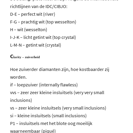
richtlijnen van de IDC/CIBJO:
D-E – perfect wit (river)
F-G – prachtig wit (top wesselton)
H – wit (wesselton)
I-J-K – licht getint wit (top crystal)
L-M-N – getint wit (crystal)
C
larity – zuiverheid
Hoe zuiverder diamanten zijn, hoe kostbaarder zij
worden.
if – loepzuiver (internally flawless)
vvs – zeer zeer kleine insluitsels (very very small
inclusions)
vs – zeer kleine insluitsels (very small inclusions)
si – kleine insluitsels (small inclusions)
P1 – insluitsels met het blote oog moeilijk
waarneembaar (piqué)