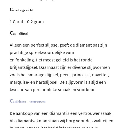
C
arat – gewicht
1 Carat = 0,2 gram
C
ut – slijpsel
Alleen een perfect slijpsel geeft de diamant pas zijn
prachtige spreekwoordelijke vuur
en fonkeling. Het meest geliefd is het ronde
briljantslijpsel. Daarnaast zijn er diverse slijpvormen
zoals het smaragdslijpsel, peer-, princess-, navette-,
marquise- en hartslijpsel. De slijpvorm is altijd een
kwestie van persoonlijke smaak en voorkeur
C
onfidence – vertrouwen
De aankoop van een diamant is een vertrouwenszaak.
Als diamantvakman staan wij borg voor de kwaliteit en
kunnen u zeer uitgebreid informeren over alle