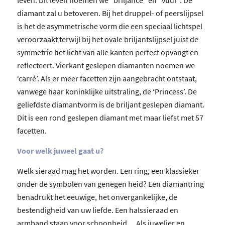
leven. Dit leven noemen we “briljance” en “vuur”. De
diamant zal u betoveren. Bij het druppel- of peerslijpsel
is het de asymmetrische vorm die een speciaal lichtspel
veroorzaakt terwijl bij het ovale briljantslijpsel juist de
symmetrie het licht van alle kanten perfect opvangt en
reflecteert. Vierkant geslepen diamanten noemen we
‘carré’. Als er meer facetten zijn aangebracht ontstaat,
vanwege haar koninklijke uitstraling, de ‘Princess’. De
geliefdste diamantvorm is de briljant geslepen diamant.
Dit is een rond geslepen diamant met maar liefst met 57
facetten.
Voor welk juweel gaat u?
Welk sieraad mag het worden. Een ring, een klassieker
onder de symbolen van genegen heid? Een diamantring
benadrukt het eeuwige, het onvergankelijke, de
bestendigheid van uw liefde. Een halssieraad en
armband staan voor schoonheid… Als juwelier en