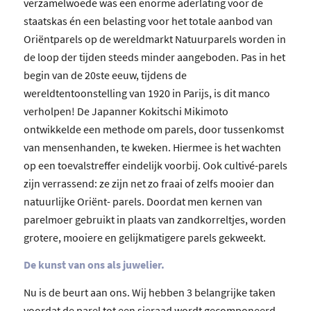
verzamelwoede was een enorme aderlating voor de
staatskas én een belasting voor het totale aanbod van
Oriëntparels op de wereldmarkt Natuurparels worden in
de loop der tijden steeds minder aangeboden. Pas in het
begin van de 20ste eeuw, tijdens de
wereldtentoonstelling van 1920 in Parijs, is dit manco
verholpen! De Japanner Kokitschi Mikimoto
ontwikkelde een methode om parels, door tussenkomst
van mensenhanden, te kweken. Hiermee is het wachten
op een toevalstreffer eindelijk voorbij. Ook cultivé-parels
zijn verrassend: ze zijn net zo fraai of zelfs mooier dan
natuurlijke Oriënt- parels. Doordat men kernen van
parelmoer gebruikt in plaats van zandkorreltjes, worden
grotere, mooiere en gelijkmatigere parels gekweekt.
De kunst van ons als juwelier.
Nu is de beurt aan ons. Wij hebben 3 belangrijke taken
voordat de parel tot een sieraad wordt gecomponeerd.