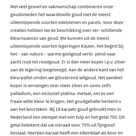
Met veel gevoel en vakmanschap combineren onze
goudsmeden het waardevolle goud met de meest
uiteenlopende soorten edelstenen en parels. Voor deze
creaties hebben we de beschikking over ver- schillende
kleurnuances van goud. We kunnen uit de meest
uiteenlopende soorten legeringen kiezen. Het begint bij
het – van nature – warme geelgoud verlo- pend naar
zacht roze tot roodgoud. Er is dan meer koper i.p.v. zilver
aan de legering toegevoegd. Aan de andere kant van het
kleurpallet vinden we glinsterend witgoud. Het aandeel
koper is vervangen voor meer zilver en soms zelfs
palladium, een exclusief platina- metaal, om zo een
fraaie witte kleur te krijgen. Het goudgehalte herkent u
aan het keurteken. Bij 18 karaats goud gebruikt men in
Nederland een stempel met een tulp en het getal 750. Dit
getal betekent dat uw sieraad voor 75% uit fijngoud
bestaat. Veertien karaat heeft een eikenblad als keur en