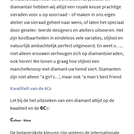
diamantair hebben wij altijd een royale keuze prachtige
sieraden voor u op voorraad – of maken in ons eigen
atelier uw sieraad geheel naar wens, of laten het speciaal
door geselec- teerde designers en ateliers uitvoeren. Het
zijn kostbaarheden in eindeloos vele variaties, stijlvol en
natuurlijk ambachtelijk perfect uitgevoerd. En weet u…..
niet alleen vrouwen verheugen zich op diamantsieraden,
ook heren! We tonen u graag hoe stijlvol een
manchetknoop met diamant uw hemd siert. Diamanten
zijn niet alleen “a girl‘s…’, maar ook “a man’s best friend
Kwaliteit van de 6Cs
Let bij de het uitzoeken van een diamant altijd op de
6C
s
kwaliteit en de
!
C
olour – kleur
De belangrijkste kleuren zijn volgens de internationale