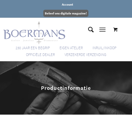
Account
Beleef ons digitale magazine!
230 JAAR EEN BEGRIP
EIGEN ATELIER
INRUIL/INKOOP
OFFICIËLE DEALER
VERZEKERDE VERZENDING
Productinformatie