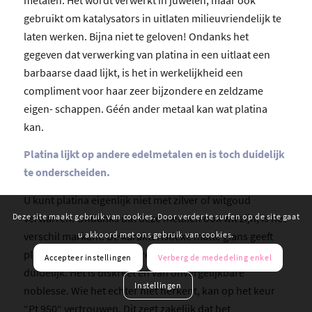
gebruikt om katalysators in uitlaten milieuvriendelijk te
laten werken. Bijna niet te geloven! Ondanks het
gegeven dat verwerking van platina in een uitlaat een
barbaarse daad lijkt, is het in werkelijkheid een
compliment voor haar zeer bijzondere en zeldzame
eigen- schappen. Géén ander metaal kan wat platina
kan.
Platina lijkt op andere edelmetalen en is toch duidelijk
te onderscheiden.
U kunt platina eigenlijk niet met zilver of witgoud
Deze site maakt gebruik van cookies. Door verder te surfen op de site gaat
verwarren. Ondanks dat deze metalen ook wit zijn, is het
u akkoord met ons gebruik van cookies.
verschil markant. De karakteristieke matte glans geeft
platina een volledig andere uitstraling. Het contrast is
Accepteer instellingen
Verberg de mededeling enkel
duidelijk. Het is diskreet en van onvergelijkbare
Instellingen
noblesse. Wie het echter niet herkent, kan op het keur
“Pt 950“ vertrouwen. Dit zegt zakelijk dat het