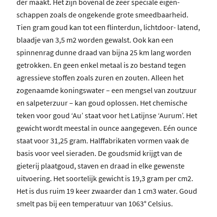
der maakt. Het zijn bovenal de zeer speciale eigen-
schappen zoals de ongekende grote smeedbaarheid.
Tien gram goud kan tot een flinterdun, lichtdoor- latend,
blaadje van 3,5 m2 worden gewalst. Ook kan een
spinnenrag dunne draad van bijna 25 km lang worden
getrokken. En geen enkel metaal is zo bestand tegen
agressieve stoffen zoals zuren en zouten. Alleen het
zogenaamde koningswater – een mengsel van zoutzuur
en salpeterzuur – kan goud oplossen. Het chemische
teken voor goud ‘Au’ staat voor het Latijnse ‘Aurum’. Het
gewicht wordt meestal in ounce aangegeven. Eén ounce
staat voor 31,25 gram. Halffabrikaten vormen vaak de
basis voor veel sieraden. De goudsmid krijgt van de
gieterij plaatgoud, staven en draad in elke gewenste
uitvoering. Het soortelijk gewicht is 19,3 gram per cm2.
Het is dus ruim 19 keer zwaarder dan 1 cm3 water. Goud
smelt pas bij een temperatuur van 1063° Celsius.