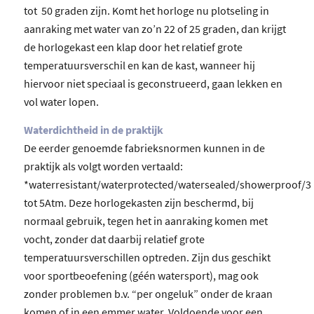
tot 50 graden zijn. Komt het horloge nu plotseling in
aanraking met water van zo’n 22 of 25 graden, dan krijgt
de horlogekast een klap door het relatief grote
temperatuursverschil en kan de kast, wanneer hij
hiervoor niet speciaal is geconstrueerd, gaan lekken en
vol water lopen.
Waterdichtheid in de praktijk
De eerder genoemde fabrieksnormen kunnen in de
praktijk als volgt worden vertaald:
*waterresistant/waterprotected/watersealed/showerproof/3
tot 5Atm. Deze horlogekasten zijn beschermd, bij
normaal gebruik, tegen het in aanraking komen met
vocht, zonder dat daarbij relatief grote
temperatuursverschillen optreden. Zijn dus geschikt
voor sportbeoefening (géén watersport), mag ook
zonder problemen b.v. “per ongeluk” onder de kraan
komen of in een emmer water. Voldoende voor een