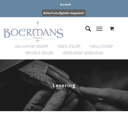
Account
Beleef ons digitale magazine!
230 JAAR EEN BEGRIP
EIGEN ATELIER
INRUIL/INKOOP
OFFICIËLE DEALER
VERZEKERDE VERZENDING
Levering