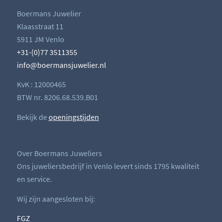
Boermans Juwelier
Klaasstraat 11
5911 JM Venlo
+31-(0)77 3511355
info@boermansjuwelier.nl
KvK : 12000465
BTW nr. 8206.68.539.B01
Bekijk de
openingstijden
Over Boermans Juweliers
Ons juweliersbedrijf in Venlo levert sinds 1795 kwaliteit
en service.
Wij zijn aangesloten bij:
FGZ