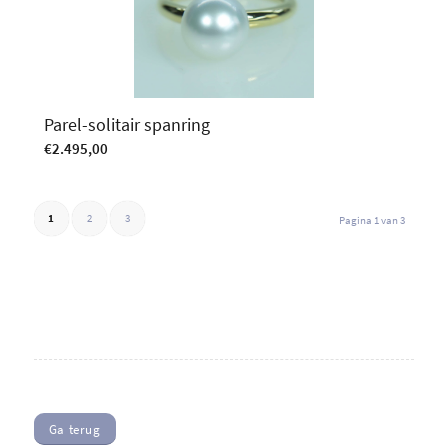
Parel-solitair spanring
€
2.495,00
1
2
3
Pagina 1 van 3
Ga terug