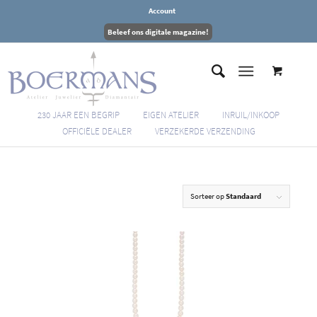
Account
Beleef ons digitale magazine!
230 JAAR EEN BEGRIP
EIGEN ATELIER
INRUIL/INKOOP
OFFICIËLE DEALER
VERZEKERDE VERZENDING
Sorteer op
Standaard