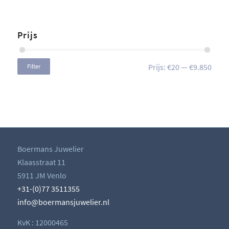
Prijs
Prijs:
€20
—
€9.850
Filter
Boermans Juwelier
Klaasstraat 11
5911 JM Venlo
+31-(0)77 3511355
info@boermansjuwelier.nl
KvK : 12000465