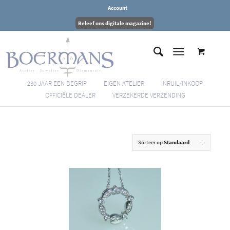
Account
Beleef ons digitale magazine!
230 JAAR EEN BEGRIP
EIGEN ATELIER
INRUIL/INKOOP
OFFICIËLE DEALER
VERZEKERDE VERZENDING
Sorteer op
Standaard