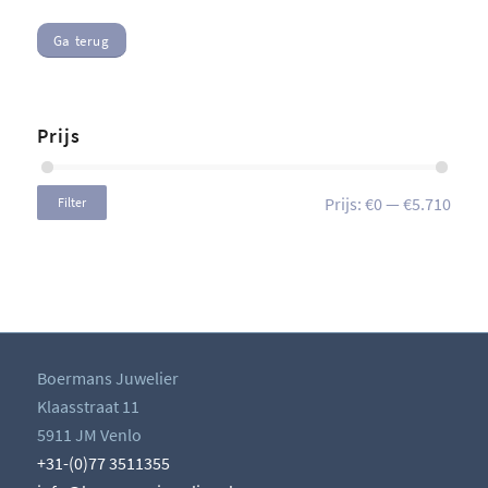
Ga terug
Prijs
Prijs:
€0
—
€5.710
Filter
Boermans Juwelier
Klaasstraat 11
5911 JM Venlo
+31-(0)77 3511355