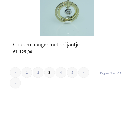
Gouden hanger met briljantje
€
1.125,00
‹
1
2
3
4
5
›
Pagina 3 van 11
»