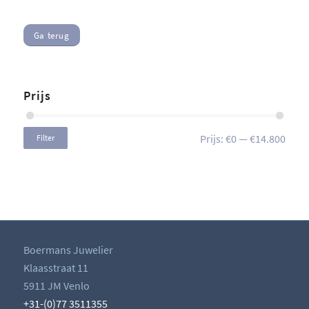
Ga terug
Prijs
Prijs:
€0
—
€14.800
Filter
Boermans Juwelier
Klaasstraat 11
5911 JM Venlo
+31-(0)77 3511355