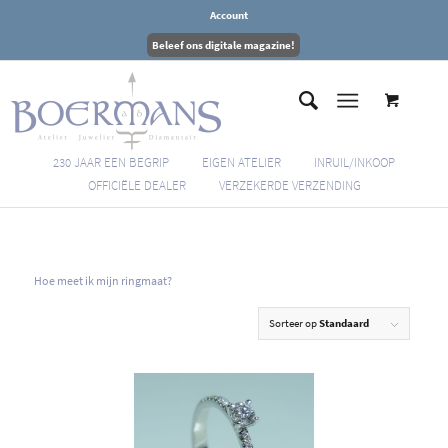
Account
Beleef ons digitale magazine!
230 JAAR EEN BEGRIP
EIGEN ATELIER
INRUIL/INKOOP
OFFICIËLE DEALER
VERZEKERDE VERZENDING
Hoe meet ik mijn ringmaat?
Sorteer op
Standaard