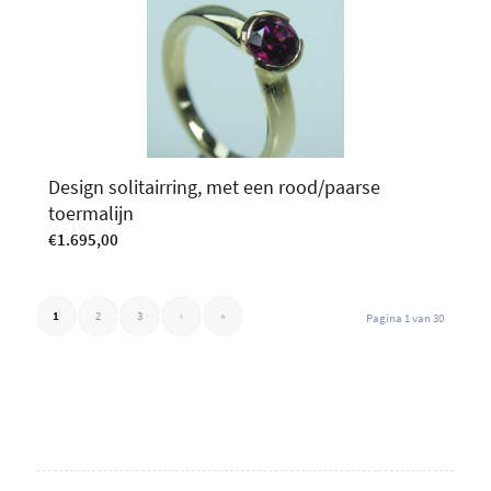
Design solitairring, met een rood/paarse
toermalijn
€
1.695,00
1
2
3
›
»
Pagina 1 van 30