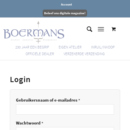
Account
Beleef ons digitale magazine!
230 JAAR EEN BEGRIP
EIGEN ATELIER
INRUIL/INKOOP
OFFICIËLE DEALER
VERZEKERDE VERZENDING
Login
Gebruikersnaam of e-mailadres
*
Wachtwoord
*