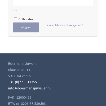
Onthouden
Je wachtwoord vergeten?
Inloggen
Boermans Juwelier
Klaasstraat 11
5911 JM Venlo
+31-(0)77 3511355
info@boermansjuwelier.nl
KvK : 12000465
BTW nr. 8206.68.539.B01