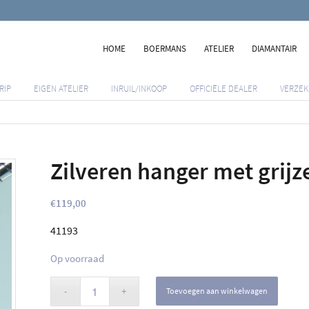
HOME
BOERMANS
ATELIER
DIAMANTAIR
RIP
EIGEN ATELIER
INRUIL/INKOOP
OFFICIËLE DEALER
VERZEK
Zilveren hanger met grij
€
119,00
41193
Op voorraad
Toevoegen aan winkelwagen