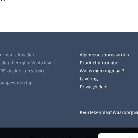
ermans Juweliers
Algemene voorwaarden
liersbedrijf in Venlo levert
Productinformatie
95 kwaliteit en service.
Wat is mijn ringmaat?
Levering
 aangesloten bij:
Privacybeleid
Keurtekenplaat Waarborgw