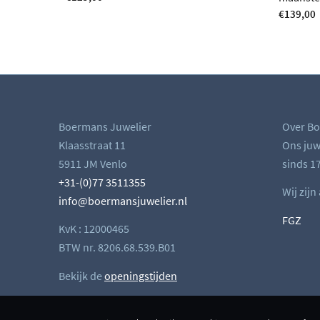
€
139,00
Boermans Juwelier
Over Bo
Klaasstraat 11
Ons juwe
5911 JM Venlo
sinds 17
+31-(0)77 3511355
Wij zijn
info@boermansjuwelier.nl
FGZ
KvK : 12000465
BTW nr. 8206.68.539.B01
Bekijk de
openingstijden