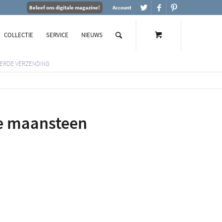
Beleef ons digitale magazine!
Account
COLLECTIE
SERVICE
NIEUWS
ERDE VERZENDING
ze maansteen