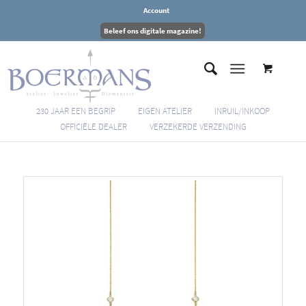
Account
Beleef ons digitale magazine!
230 JAAR EEN BEGRIP
EIGEN ATELIER
INRUIL/INKOOP
OFFICIËLE DEALER
VERZEKERDE VERZENDING