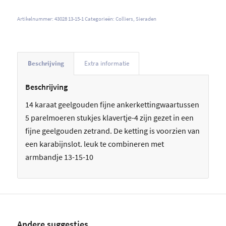
Artikelnummer:
43028 13-15-1
Categorieën:
Colliers
,
Sieraden
Beschrijving
Extra informatie
Beschrijving
14 karaat geelgouden fijne ankerkettingwaartussen
5 parelmoeren stukjes klavertje-4 zijn gezet in een
fijne geelgouden zetrand. De ketting is voorzien van
een karabijnslot. leuk te combineren met
armbandje 13-15-10
Andere suggesties…