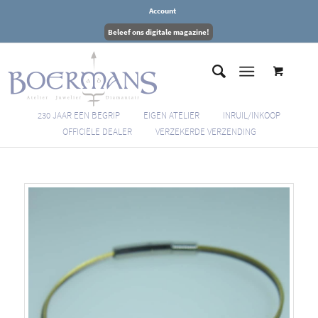
Account
Beleef ons digitale magazine!
230 JAAR EEN BEGRIP
EIGEN ATELIER
INRUIL/INKOOP
OFFICIËLE DEALER
VERZEKERDE VERZENDING