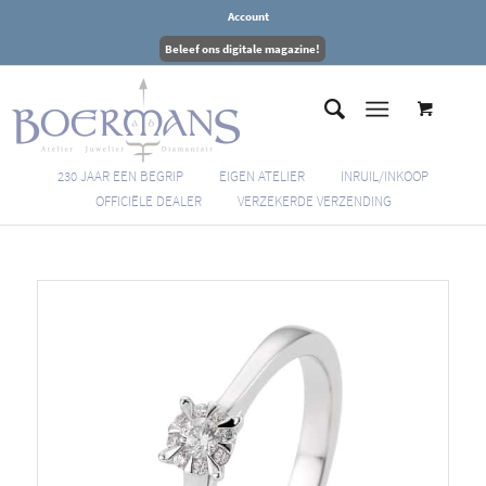
Account
Beleef ons digitale magazine!
230 JAAR EEN BEGRIP
EIGEN ATELIER
INRUIL/INKOOP
OFFICIËLE DEALER
VERZEKERDE VERZENDING