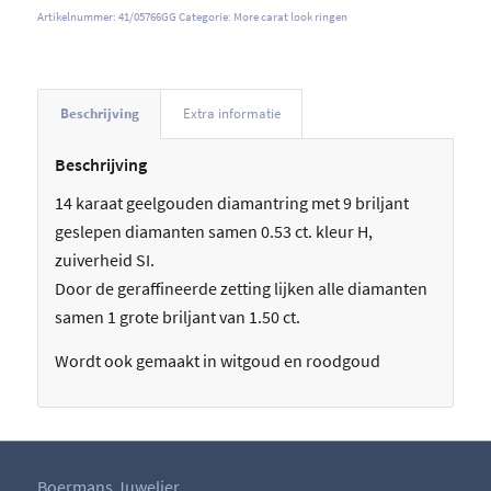
Artikelnummer:
41/05766GG
Categorie:
More carat look ringen
Beschrijving
Extra informatie
Beschrijving
14 karaat geelgouden diamantring met 9 briljant
geslepen diamanten samen 0.53 ct. kleur H,
zuiverheid SI.
Door de geraffineerde zetting lijken alle diamanten
samen 1 grote briljant van 1.50 ct.
Wordt ook gemaakt in witgoud en roodgoud
Boermans Juwelier