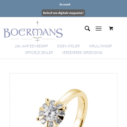
Account
Beleef ons digitale magazine!
230 JAAR EEN BEGRIP
EIGEN ATELIER
INRUIL/INKOOP
OFFICIËLE DEALER
VERZEKERDE VERZENDING