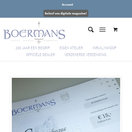
Account
Beleef ons digitale magazine!
230 JAAR EEN BEGRIP
EIGEN ATELIER
INRUIL/INKOOP
OFFICIËLE DEALER
VERZEKERDE VERZENDING