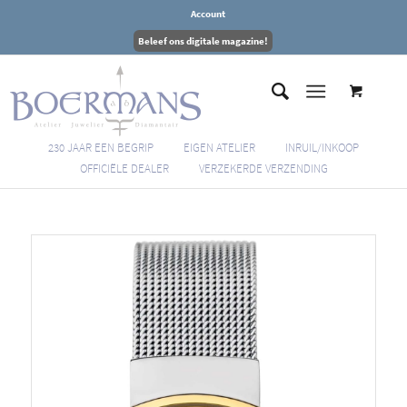
Account
Beleef ons digitale magazine!
230 JAAR EEN BEGRIP
EIGEN ATELIER
INRUIL/INKOOP
OFFICIËLE DEALER
VERZEKERDE VERZENDING