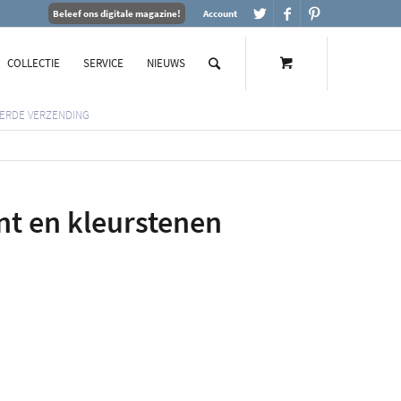
Beleef ons digitale magazine!
Account
COLLECTIE
SERVICE
NIEUWS
ERDE VERZENDING
t en kleurstenen