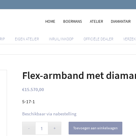
HOME
BOERMANS
ATELIER
DIAMANTAIR
RIP
EIGEN ATELIER
INRUIL/INKOOP
OFFICIËLE DEALER
VERZEK
Flex-armband met diaman
€
15.570,00
5-17-1
Beschikbaar via nabestelling
Toevoegen aan winkelwagen