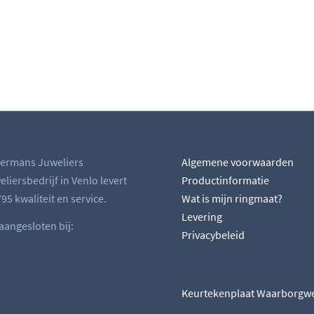
ermans Juweliers
Algemene voorwaarden
liersbedrijf in Venlo levert
Productinformatie
95 kwaliteit en service.
Wat is mijn ringmaat?
Levering
 aangesloten bij:
Privacybeleid
Keurtekenplaat Waarborgw