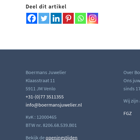
Deel dit artikel
Boermans Juwelier
Over Bo
Klaasstraat 11
Ons juwe
5911 JM Venlo
sinds 17
+31-(0)77 3511355
Wij zijn
info@boermansjuwelier.nl
FGZ
KvK : 12000465
BTW nr. 8206.68.539.B01
Bekijk de
openingstijden