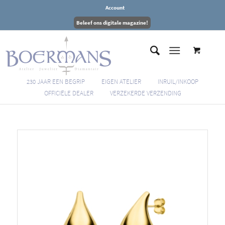
Account
Beleef ons digitale magazine!
230 JAAR EEN BEGRIP
EIGEN ATELIER
INRUIL/INKOOP
OFFICIËLE DEALER
VERZEKERDE VERZENDING