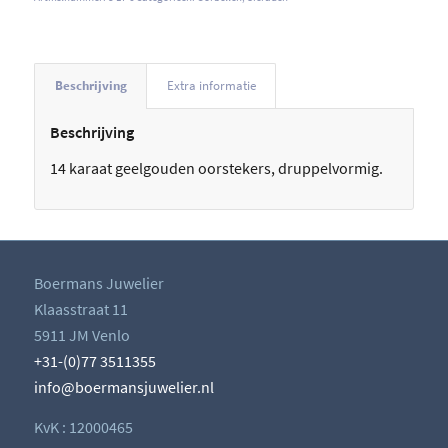
Beschrijving
Extra informatie
Beschrijving
14 karaat geelgouden oorstekers, druppelvormig.
Boermans Juwelier
Klaasstraat 11
5911 JM Venlo
+31-(0)77 3511355
info@boermansjuwelier.nl
KvK : 12000465