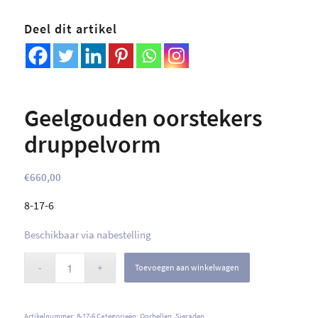
Deel dit artikel
Geelgouden oorstekers
druppelvorm
€
660,00
8-17-6
Beschikbaar via nabestelling
Toevoegen aan winkelwagen
Artikelnummer:
8-17-6
Categorieën:
Oorbellen
,
Sieraden