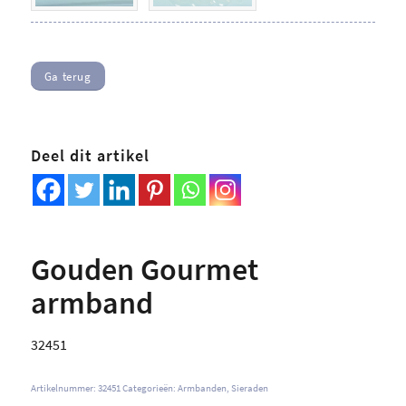
Ga terug
Deel dit artikel
Gouden Gourmet
armband
32451
Artikelnummer:
32451
Categorieën:
Armbanden
,
Sieraden