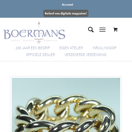
Account
Beleef ons digitale magazine!
230 JAAR EEN BEGRIP
EIGEN ATELIER
INRUIL/INKOOP
OFFICIËLE DEALER
VERZEKERDE VERZENDING