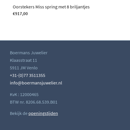
Oorstekers Miss spring met 8 briljantjes
€
917,00
Boermans Juwelier
Klaasstraat 11
5911 JM Venlo
+31-(0)77 3511355
info@boermansjuwelier.nl
KvK : 12000465
BTW nr. 8206.68.539.B01
Bekijk de
openingstijden