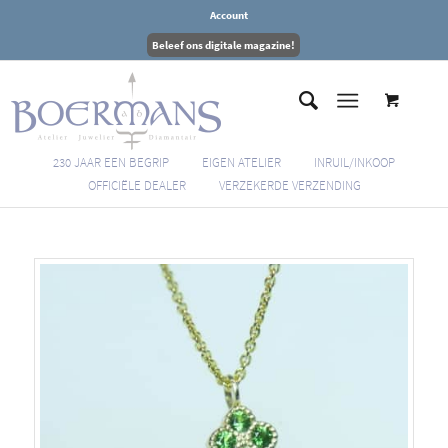
Account
Beleef ons digitale magazine!
230 JAAR EEN BEGRIP
EIGEN ATELIER
INRUIL/INKOOP
OFFICIËLE DEALER
VERZEKERDE VERZENDING