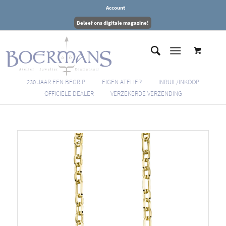
Account
Beleef ons digitale magazine!
230 JAAR EEN BEGRIP
EIGEN ATELIER
INRUIL/INKOOP
OFFICIËLE DEALER
VERZEKERDE VERZENDING