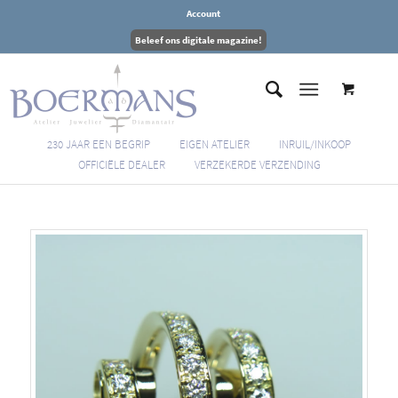
Account
Beleef ons digitale magazine!
230 JAAR EEN BEGRIP
EIGEN ATELIER
INRUIL/INKOOP
OFFICIËLE DEALER
VERZEKERDE VERZENDING