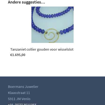
Andere suggesties…
Tanzaniet collier gouden voor wisselslot
€
1.695,00
Boermans Juwelier
Klaasstraat 11
5911 JM Venlo
+31-(0)77 3511355