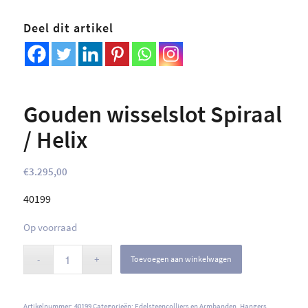
Deel dit artikel
Gouden wisselslot Spiraal
/ Helix
€
3.295,00
40199
Op voorraad
Toevoegen aan winkelwagen
Artikelnummer:
40199
Categorieën:
Edelsteencolliers en Armbanden
,
Hangers
,