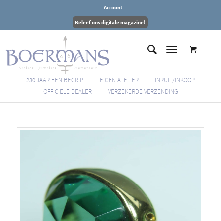
Account
Beleef ons digitale magazine!
230 JAAR EEN BEGRIP
EIGEN ATELIER
INRUIL/INKOOP
OFFICIËLE DEALER
VERZEKERDE VERZENDING