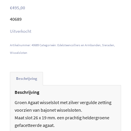
€
495,00
40689
Uitverkocht
Artikelnummer:
40689
Categorieën:
Edelsteencolliers en Armbanden
,
Sieraden
,
Wisselsloten
Beschrijving
Beschrijving
Groen Agaat wisselslot met zilver vergulde zetting
voorzien van bajonet wisselsloten.
Maat slot 26 x 19 mm. een prachtig heldergroene
gefacetteerde agaat.