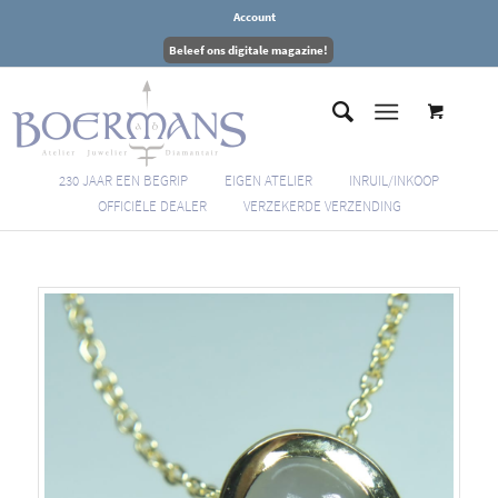
Account
Beleef ons digitale magazine!
230 JAAR EEN BEGRIP
EIGEN ATELIER
INRUIL/INKOOP
OFFICIËLE DEALER
VERZEKERDE VERZENDING