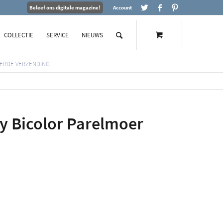
Beleef ons digitale magazine!
Account
COLLECTIE
SERVICE
NIEUWS
ERDE VERZENDING
dy Bicolor Parelmoer