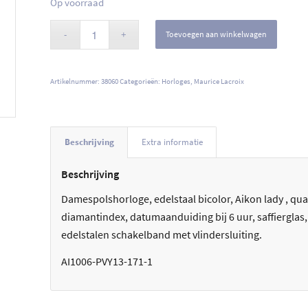
Op voorraad
Toevoegen aan winkelwagen
Artikelnummer:
38060
Categorieën:
Horloges
,
Maurice Lacroix
Beschrijving
Extra informatie
Beschrijving
Damespolshorloge, edelstaal bicolor, Aikon lady , qu
diamantindex, datumaanduiding bij 6 uur, saffierglas
edelstalen schakelband met vlindersluiting.
AI1006-PVY13-171-1