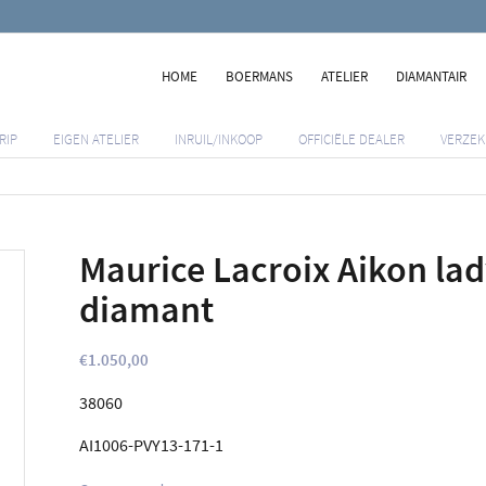
HOME
BOERMANS
ATELIER
DIAMANTAIR
RIP
EIGEN ATELIER
INRUIL/INKOOP
OFFICIËLE DEALER
VERZEK
Maurice Lacroix Aikon la
diamant
€
1.050,00
38060
AI1006-PVY13-171-1