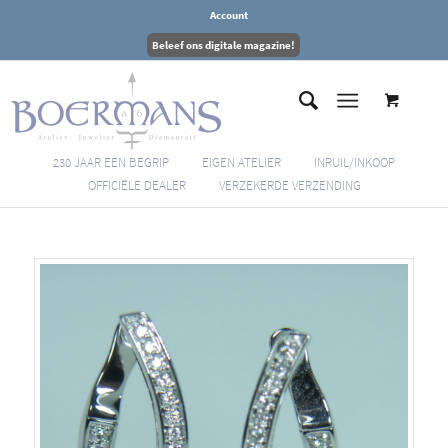
Account
Beleef ons digitale magazine!
230 JAAR EEN BEGRIP
EIGEN ATELIER
INRUIL/INKOOP
OFFICIËLE DEALER
VERZEKERDE VERZENDING