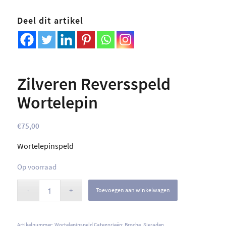
Deel dit artikel
Zilveren Reversspeld
Wortelepin
€
75,00
Wortelepinspeld
Op voorraad
Toevoegen aan winkelwagen
Artikelnummer:
Wortelepinspeld
Categorieën:
Broche
,
Sieraden