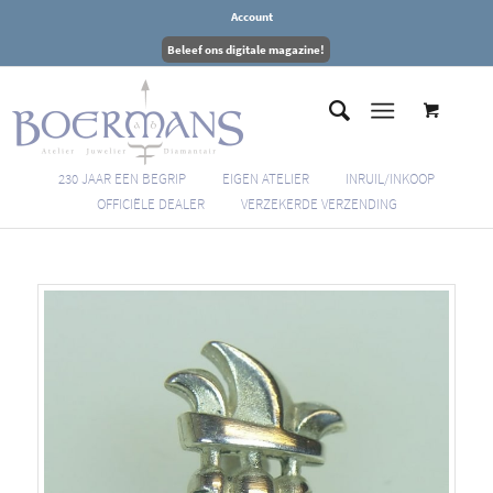
Account
Beleef ons digitale magazine!
230 JAAR EEN BEGRIP
EIGEN ATELIER
INRUIL/INKOOP
OFFICIËLE DEALER
VERZEKERDE VERZENDING