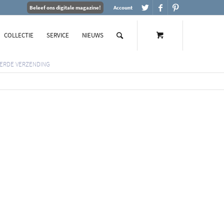
Beleef ons digitale magazine!
Account
COLLECTIE
SERVICE
NIEUWS
ERDE VERZENDING