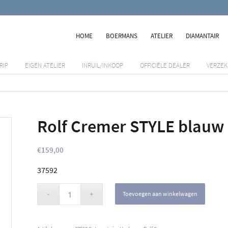
HOME
BOERMANS
ATELIER
DIAMANTAIR
RIP
EIGEN ATELIER
INRUIL/INKOOP
OFFICIËLE DEALER
VERZEK
Rolf Cremer STYLE blauw
€
159,00
37592
Toevoegen aan winkelwagen