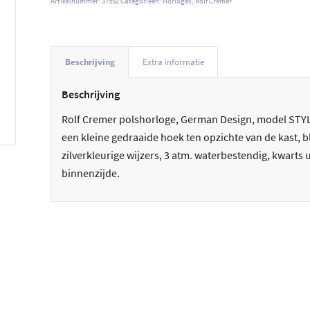
Artikelnummer:
37592
Categorieën:
Horloges
,
Rolf Cremer
Beschrijving
Extra informatie
Beschrijving
Rolf Cremer polshorloge, German Design, model STYLE,
een kleine gedraaide hoek ten opzichte van de kast, 
zilverkleurige wijzers, 3 atm. waterbestendig, kwart
binnenzijde.