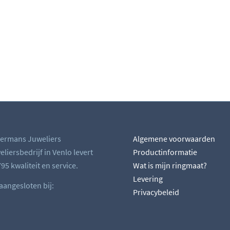
ermans Juweliers
Algemene voorwaarden
liersbedrijf in Venlo levert
Productinformatie
95 kwaliteit en service.
Wat is mijn ringmaat?
Levering
 aangesloten bij:
Privacybeleid