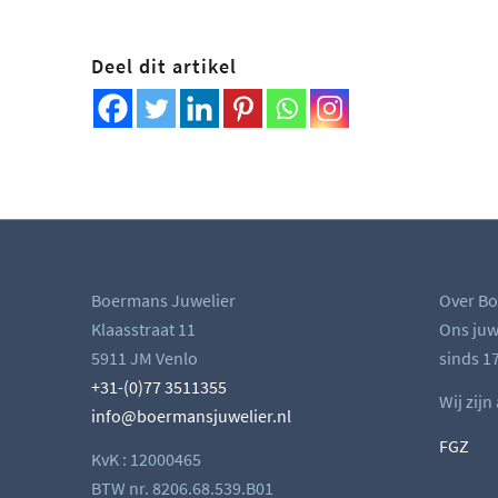
Deel dit artikel
Boermans Juwelier
Over Bo
Klaasstraat 11
Ons juwe
5911 JM Venlo
sinds 17
+31-(0)77 3511355
Wij zijn
info@boermansjuwelier.nl
FGZ
KvK : 12000465
BTW nr. 8206.68.539.B01