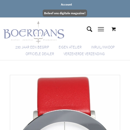
Account
Beleef ons digitale magazine!
230 JAAR EEN BEGRIP
EIGEN ATELIER
INRUIL/INKOOP
OFFICIËLE DEALER
VERZEKERDE VERZENDING