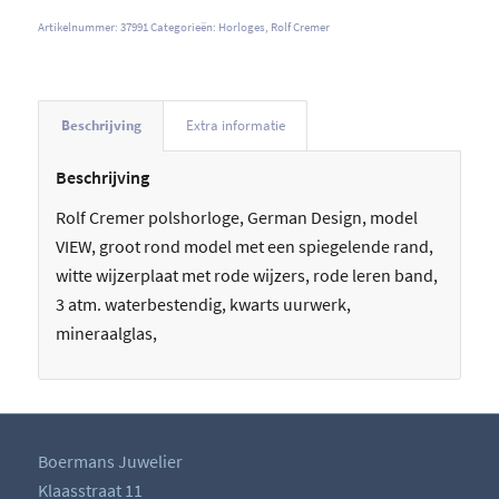
Artikelnummer:
37991
Categorieën:
Horloges
,
Rolf Cremer
Beschrijving
Extra informatie
Beschrijving
Rolf Cremer polshorloge, German Design, model
VIEW, groot rond model met een spiegelende rand,
witte wijzerplaat met rode wijzers, rode leren band,
3 atm. waterbestendig, kwarts uurwerk,
mineraalglas,
Boermans Juwelier
Klaasstraat 11