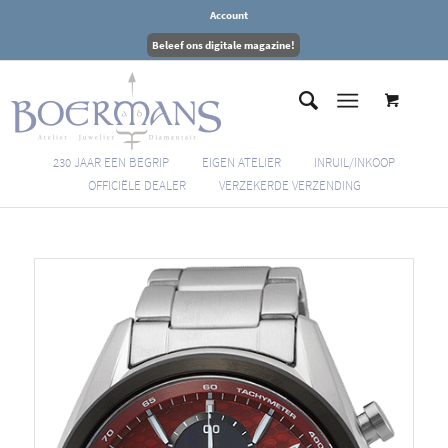
Account
Beleef ons digitale magazine!
230 JAAR EEN BEGRIP
EIGEN ATELIER
INRUIL/INKOOP
OFFICIËLE DEALER
VERZEKERDE VERZENDING