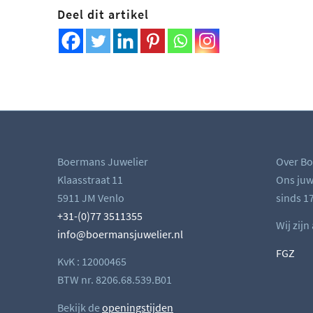
Deel dit artikel
Boermans Juwelier
Over Bo
Klaasstraat 11
Ons juwe
5911 JM Venlo
sinds 17
+31-(0)77 3511355
Wij zijn
info@boermansjuwelier.nl
FGZ
KvK : 12000465
BTW nr. 8206.68.539.B01
Bekijk de
openingstijden