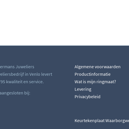
ermans Juweliers
Algemene voorwaarden
liersbedrijf in Venlo levert
Productinformatie
95 kwaliteit en service.
Wat is mijn ringmaat?
Levering
 aangesloten bij:
Privacybeleid
Keurtekenplaat Waarborgw