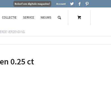
Beleef ons digitale magazine!
Account
COLLECTIE
SERVICE
NIEUWS
ERDE VERZENDING
en 0.25 ct