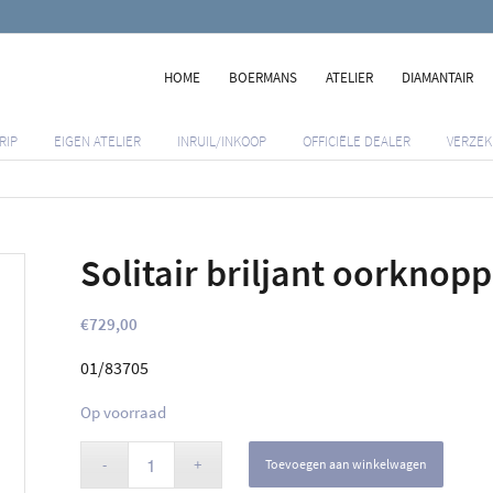
HOME
BOERMANS
ATELIER
DIAMANTAIR
RIP
EIGEN ATELIER
INRUIL/INKOOP
OFFICIËLE DEALER
VERZEK
Solitair briljant oorknopp
€
729,00
01/83705
Op voorraad
Toevoegen aan winkelwagen