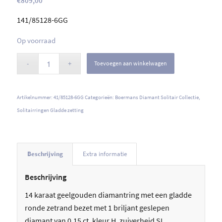
€
809,00
141/85128-6GG
Op voorraad
Toevoegen aan winkelwagen
Artikelnummer:
41/85128-6GG
Categorieën:
Boermans Diamant Solitair Collectie
,
Solitairringen Gladde zetting
Beschrijving
Extra informatie
Beschrijving
14 karaat geelgouden diamantring met een gladde
ronde zetrand bezet met 1 briljant geslepen
diamant van 0.15 ct. kleur H, zuiverheid SI