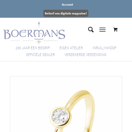
Account
Beleef ons digitale magazine!
230 JAAR EEN BEGRIP
EIGEN ATELIER
INRUIL/INKOOP
OFFICIËLE DEALER
VERZEKERDE VERZENDING