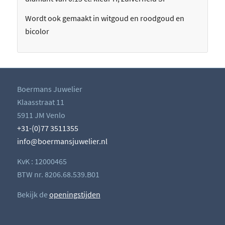
Wordt ook gemaakt in witgoud en roodgoud en
bicolor
Boermans Juwelier
Klaasstraat 11
5911 JM Venlo
+31-(0)77 3511355
info@boermansjuwelier.nl
KvK : 12000465
BTW nr. 8206.68.539.B01
Bekijk de
openingstijden