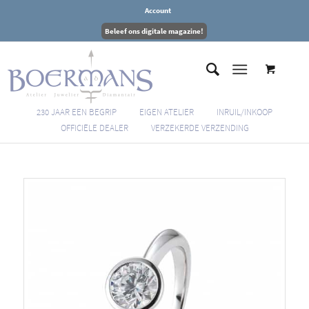
Account
Beleef ons digitale magazine!
230 JAAR EEN BEGRIP
EIGEN ATELIER
INRUIL/INKOOP
OFFICIËLE DEALER
VERZEKERDE VERZENDING