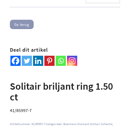
Ga terug
Deel dit artikel
Solitair briljant ring 1.50
ct
41/85997-7
Artikelnummer:
41/85997-7
Categorieën:
Boermans Diamant Solitair Collectie
,