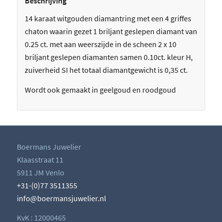
Beschrijving
14 karaat witgouden diamantring met een 4 griffes
chaton waarin gezet 1 briljant geslepen diamant van
0.25 ct. met aan weerszijde in de scheen 2 x 10
briljant geslepen diamanten samen 0.10ct. kleur H,
zuiverheid SI het totaal diamantgewicht is 0,35 ct.
Wordt ook gemaakt in geelgoud en roodgoud
Boermans Juwelier
Klaasstraat 11
5911 JM Venlo
+31-(0)77 3511355
info@boermansjuwelier.nl
KvK : 12000465