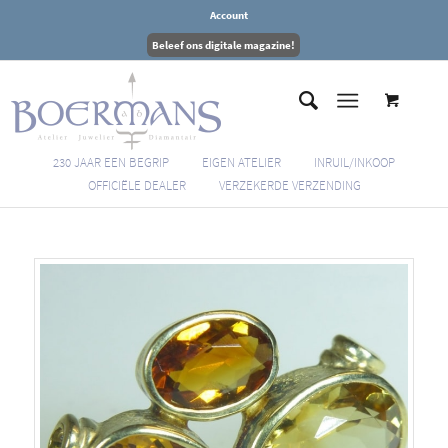
Account
Beleef ons digitale magazine!
230 JAAR EEN BEGRIP
EIGEN ATELIER
INRUIL/INKOOP
OFFICIËLE DEALER
VERZEKERDE VERZENDING