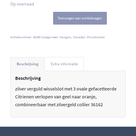
Op voorraad
Toevoegen aan winkelwagen
Artikelnummer:
36186
Categorieën:
Hangers
,
Sieraden
,
Wisselsloten
Beschrijving
Extra informatie
Beschrijving
zilver verguld wisselslot met 3 ovale gefacetteerde
Citrienen verlopen van geel naar oranje,
combineerbaar met zilvergeld collier 36162