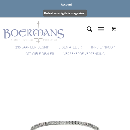
Account
Beleef ons digitale magazine!
230 JAAR EEN BEGRIP
EIGEN ATELIER
INRUIL/INKOOP
OFFICIËLE DEALER
VERZEKERDE VERZENDING