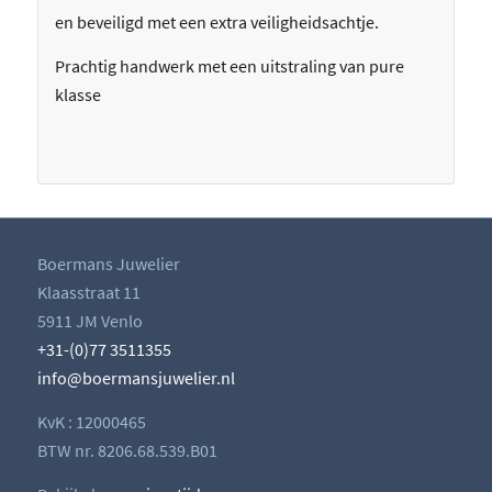
en beveiligd met een extra veiligheidsachtje.
Prachtig handwerk met een uitstraling van pure
klasse
Boermans Juwelier
Klaasstraat 11
5911 JM Venlo
+31-(0)77 3511355
info@boermansjuwelier.nl
KvK : 12000465
BTW nr. 8206.68.539.B01