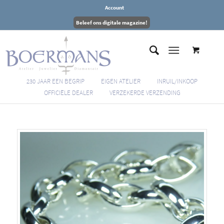
Account
Beleef ons digitale magazine!
230 JAAR EEN BEGRIP
EIGEN ATELIER
INRUIL/INKOOP
OFFICIËLE DEALER
VERZEKERDE VERZENDING