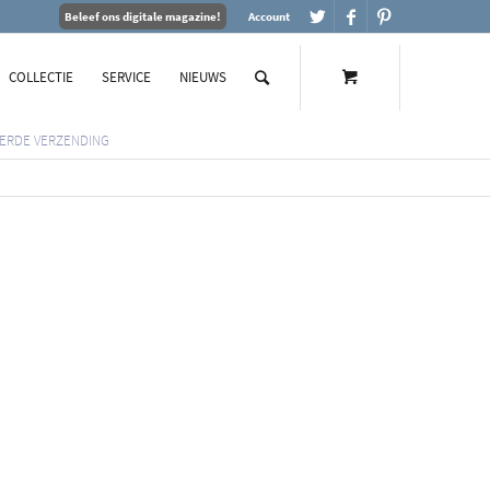
Beleef ons digitale magazine!
Account
COLLECTIE
SERVICE
NIEUWS
ERDE VERZENDING