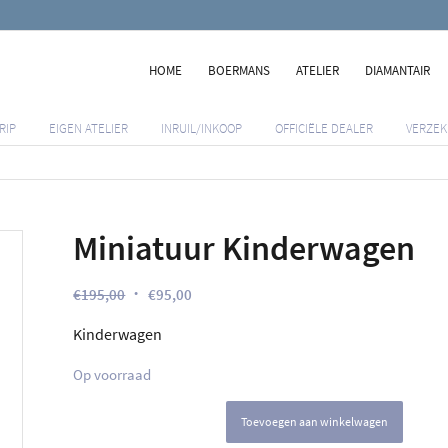
HOME
BOERMANS
ATELIER
DIAMANTAIR
RIP
EIGEN ATELIER
INRUIL/INKOOP
OFFICIËLE DEALER
VERZEK
Miniatuur Kinderwagen
Oorspronkelijke
Huidige
€
195,00
€
95,00
prijs
prijs
Kinderwagen
was:
is:
€195,00.
€95,00.
Op voorraad
Toevoegen aan winkelwagen