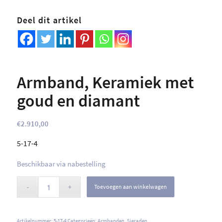
Deel dit artikel
Armband, Keramiek met
goud en diamant
€
2.910,00
5-17-4
Beschikbaar via nabestelling
Toevoegen aan winkelwagen
Artikelnummer:
5-17-4
Categorieën:
Armbanden
,
Sieraden