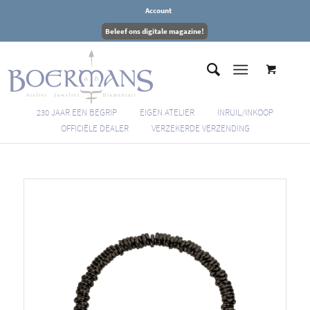
Account
Beleef ons digitale magazine!
230 JAAR EEN BEGRIP
EIGEN ATELIER
INRUIL/INKOOP
OFFICIËLE DEALER
VERZEKERDE VERZENDING