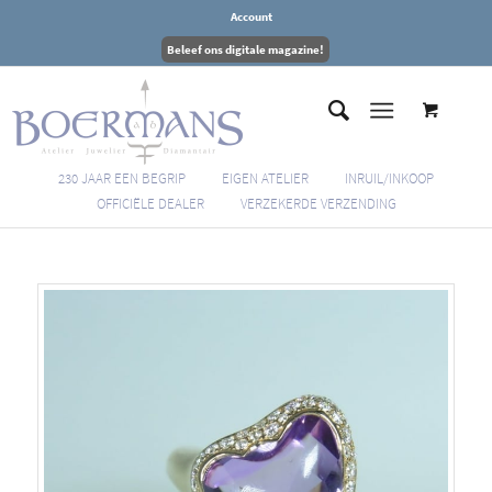
Account
Beleef ons digitale magazine!
230 JAAR EEN BEGRIP
EIGEN ATELIER
INRUIL/INKOOP
OFFICIËLE DEALER
VERZEKERDE VERZENDING