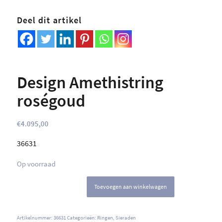
Deel dit artikel
Design Amethistring
roségoud
€
4.095,00
36631
Op voorraad
Toevoegen aan winkelwagen
Artikelnummer:
36631
Categorieën:
Ringen
,
Sieraden