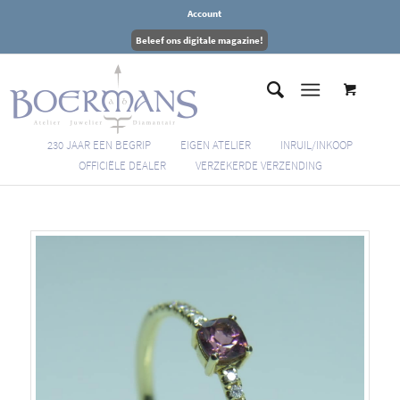
Account
Beleef ons digitale magazine!
230 JAAR EEN BEGRIP
EIGEN ATELIER
INRUIL/INKOOP
OFFICIËLE DEALER
VERZEKERDE VERZENDING