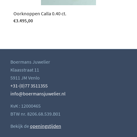
Oorknoppen Calla 0.40 ct.
€
3.495,00
Boermans Juwelier
Klaasstraat 11
5911 JM Venlo
+31-(0)77 3511355
info@boermansjuwelier.nl
KvK : 12000465
BTW nr. 8206.68.539.B01
Bekijk de
openingstijden