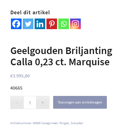
Deel dit artikel
Geelgouden Briljanting
Calla 0,23 ct. Marquise
€
3.995,00
40665
Toevoegen aan winkelwagen
Artikelnummer:
40665
Categorieën:
Ringen
,
Sieraden