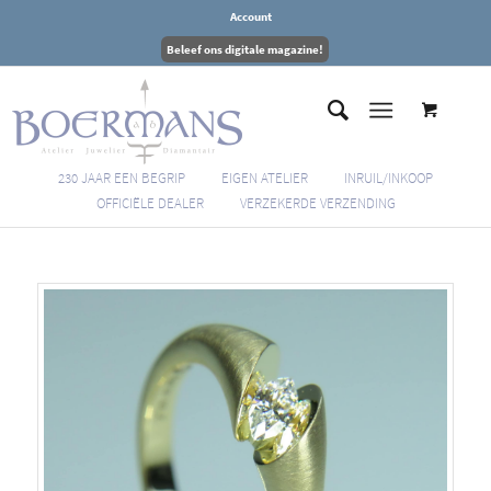
Account
Beleef ons digitale magazine!
230 JAAR EEN BEGRIP
EIGEN ATELIER
INRUIL/INKOOP
OFFICIËLE DEALER
VERZEKERDE VERZENDING