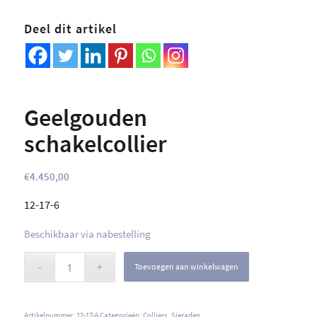
Deel dit artikel
Geelgouden
schakelcollier
€
4.450,00
12-17-6
Beschikbaar via nabestelling
Toevoegen aan winkelwagen
Artikelnummer:
12-17-6
Categorieën:
Colliers
,
Sieraden