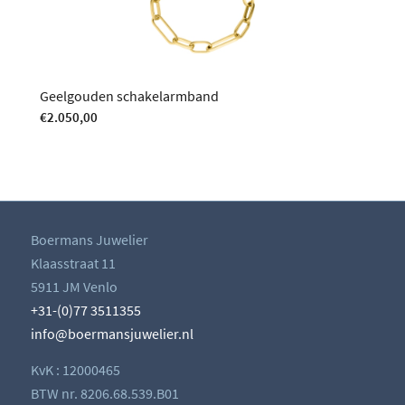
Geelgouden schakelarmband
€
2.050,00
Boermans Juwelier
Klaasstraat 11
5911 JM Venlo
+31-(0)77 3511355
info@boermansjuwelier.nl
KvK : 12000465
BTW nr. 8206.68.539.B01