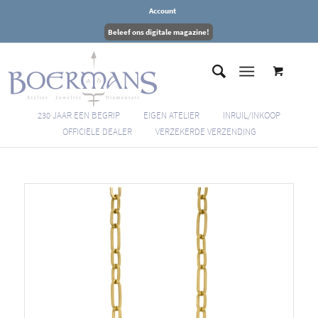
Account
Beleef ons digitale magazine!
230 JAAR EEN BEGRIP
EIGEN ATELIER
INRUIL/INKOOP
OFFICIËLE DEALER
VERZEKERDE VERZENDING