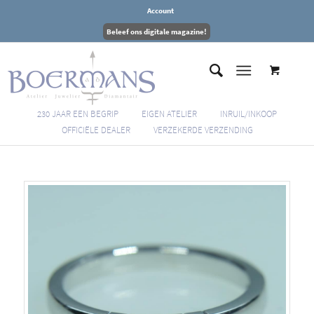
Account
Beleef ons digitale magazine!
230 JAAR EEN BEGRIP
EIGEN ATELIER
INRUIL/INKOOP
OFFICIËLE DEALER
VERZEKERDE VERZENDING