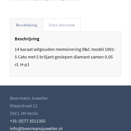
Beschrijving
Extra informatie
Beschrijving
14 karaat witgouden memoirering R&C model 1001-
5 Cato met 5 briljant geslepen diamant samen 0.05
ct. H-p1
Boermans Juwelier
Klaasstraat 11
5911 JM Venlo
+31-(0)77 3511355
info@boermansjuwelier.nl