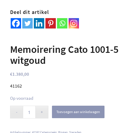
Deel dit artikel
Memoirering Cato 1001-5
witgoud
€
1.380,00
41162
Op voorraad
Toevoegen aan winkelwagen
Artikelnummer:
41162
Categorieën:
Ringen
,
Sieraden