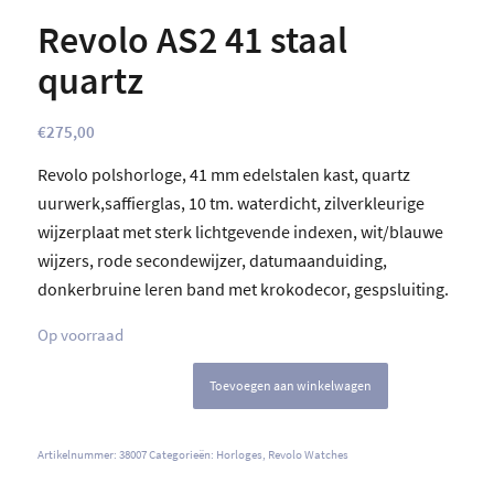
Revolo AS2 41 staal
quartz
€
275,00
Revolo polshorloge, 41 mm edelstalen kast, quartz
uurwerk,saffierglas, 10 tm. waterdicht, zilverkleurige
wijzerplaat met sterk lichtgevende indexen, wit/blauwe
wijzers, rode secondewijzer, datumaanduiding,
donkerbruine leren band met krokodecor, gespsluiting.
Op voorraad
Toevoegen aan winkelwagen
Artikelnummer:
38007
Categorieën:
Horloges
,
Revolo Watches