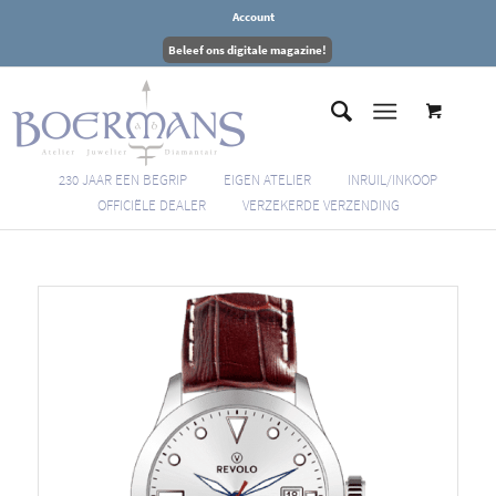
Account
Beleef ons digitale magazine!
230 JAAR EEN BEGRIP
EIGEN ATELIER
INRUIL/INKOOP
OFFICIËLE DEALER
VERZEKERDE VERZENDING