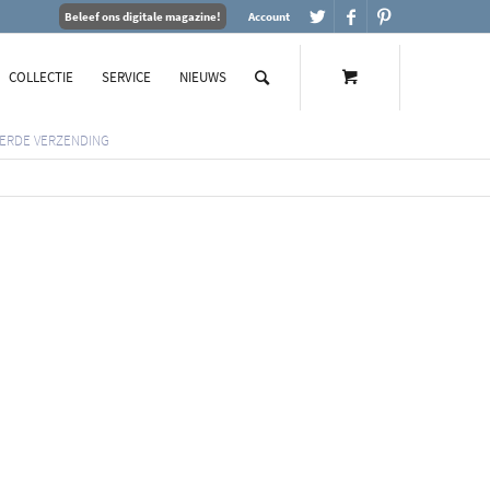
Beleef ons digitale magazine!
Account
COLLECTIE
SERVICE
NIEUWS
ERDE VERZENDING