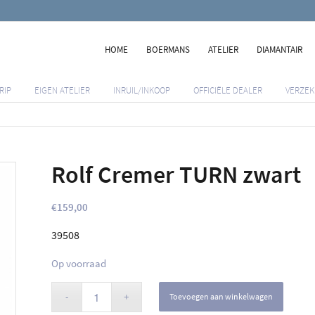
HOME
BOERMANS
ATELIER
DIAMANTAIR
RIP
EIGEN ATELIER
INRUIL/INKOOP
OFFICIËLE DEALER
VERZEK
Rolf Cremer TURN zwart
€
159,00
39508
Op voorraad
Toevoegen aan winkelwagen