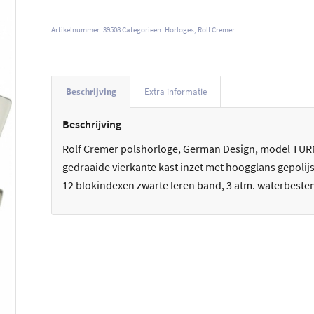
Artikelnummer:
39508
Categorieën:
Horloges
,
Rolf Cremer
Beschrijving
Extra informatie
Beschrijving
Rolf Cremer polshorloge, German Design, model TURN,
gedraaide vierkante kast inzet met hoogglans gepolijst
12 blokindexen zwarte leren band, 3 atm. waterbesten