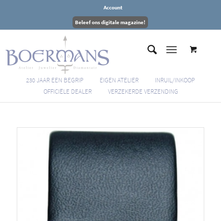
Account
Beleef ons digitale magazine!
230 JAAR EEN BEGRIP
EIGEN ATELIER
INRUIL/INKOOP
OFFICIËLE DEALER
VERZEKERDE VERZENDING