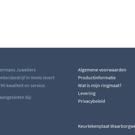
ermans Juweliers
Algemene voorwaarden
liersbedrijf in Venlo levert
Productinformatie
95 kwaliteit en service.
Wat is mijn ringmaat?
Levering
 aangesloten bij:
Privacybeleid
Keurtekenplaat Waarborgw