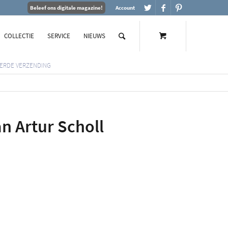
Beleef ons digitale magazine!
Account
COLLECTIE
SERVICE
NIEUWS
ERDE VERZENDING
an Artur Scholl