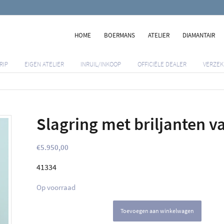
HOME
BOERMANS
ATELIER
DIAMANTAIR
RIP
EIGEN ATELIER
INRUIL/INKOOP
OFFICIËLE DEALER
VERZEK
Slagring met briljanten v
€
5.950,00
41334
Op voorraad
Toevoegen aan winkelwagen