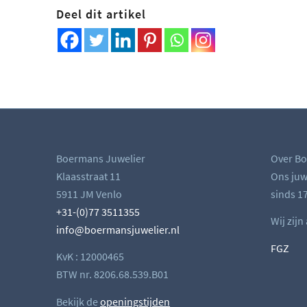
Deel dit artikel
Boermans Juwelier
Over Bo
Klaasstraat 11
Ons juwe
5911 JM Venlo
sinds 17
+31-(0)77 3511355
Wij zijn
info@boermansjuwelier.nl
FGZ
KvK : 12000465
BTW nr. 8206.68.539.B01
Bekijk de
openingstijden