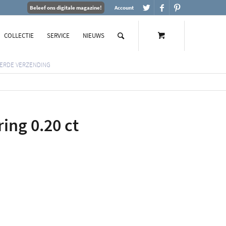
Beleef ons digitale magazine!
Account
COLLECTIE
SERVICE
NIEUWS
ERDE VERZENDING
ring 0.20 ct