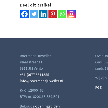
Deel dit artikel
Boermans Juwelier
Over Bo
Klaasstraat 11
Ons juwe
5911 JM Venlo
sinds 17
+31-(0)77 3511355
Wij zijn
info@boermansjuwelier.nl
FGZ
KvK : 12000465
BTW nr. 8206.68.539.B01
Bekijk de
openingstijden