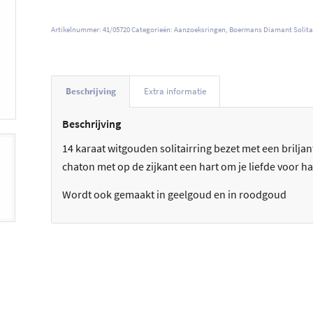
Artikelnummer:
41/05720
Categorieën:
Aanzoeksringen
,
Boermans Diamant Solitai
Beschrijving
Extra informatie
Beschrijving
14 karaat witgouden solitairring bezet met een briljant
chaton met op de zijkant een hart om je liefde voor h
Wordt ook gemaakt in geelgoud en in roodgoud