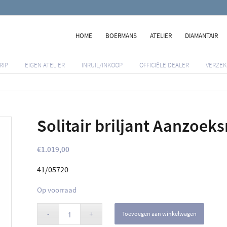
HOME
BOERMANS
ATELIER
DIAMANTAIR
RIP
EIGEN ATELIER
INRUIL/INKOOP
OFFICIËLE DEALER
VERZEK
Solitair briljant Aanzoeks
€
1.019,00
41/05720
Op voorraad
Toevoegen aan winkelwagen