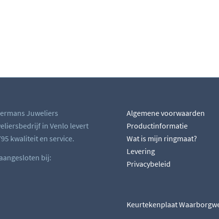
ermans Juweliers
Algemene voorwaarden
liersbedrijf in Venlo levert
Productinformatie
95 kwaliteit en service.
Wat is mijn ringmaat?
Levering
 aangesloten bij:
Privacybeleid
Keurtekenplaat Waarborgw