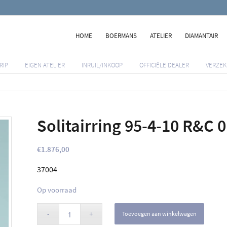
HOME
BOERMANS
ATELIER
DIAMANTAIR
RIP
EIGEN ATELIER
INRUIL/INKOOP
OFFICIËLE DEALER
VERZEK
Solitairring 95-4-10 R&C 0
€
1.876,00
37004
Op voorraad
Toevoegen aan winkelwagen