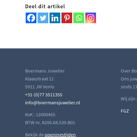
Deel dit artikel
Boermans Juwelier
Over Bo
Klaasstraat 11
Ons juwe
5911 JM Venlo
sinds 17
+31-(0)77 3511355
Wij zijn
info@boermansjuwelier.nl
FGZ
KvK : 12000465
BTW nr. 8206.68.539.B01
Bekijk de
openingstijden