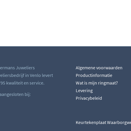
ermans Juweliers
Algemene voorwaarden
liersbedrijf in Venlo levert
Productinformatie
95 kwaliteit en service.
Wat is mijn ringmaat?
Levering
 aangesloten bij:
Privacybeleid
Keurtekenplaat Waarborgw