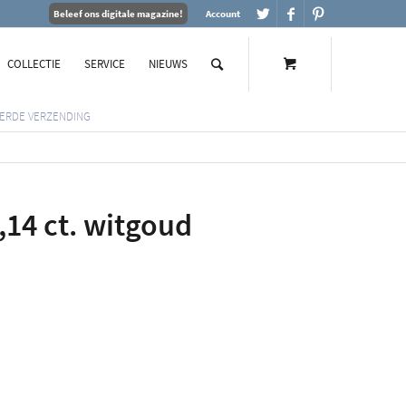
Beleef ons digitale magazine!
Account
COLLECTIE
SERVICE
NIEUWS
ERDE VERZENDING
,14 ct. witgoud